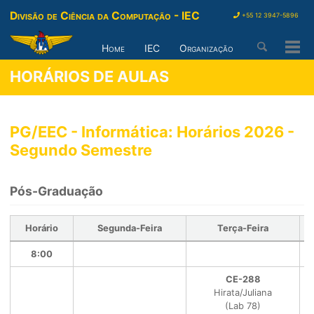
Divisão de Ciência da Computação - IEC
+55 12 3947-5896
Home
IEC
Organização
Togg
Men
HORÁRIOS DE AULAS
PG/EEC - Informática: Horários 2026 -
Segundo Semestre
Pós-Graduação
Horário
Segunda-Feira
Terça-Feira
8:00
CE-288
Hirata/Juliana
(Lab 78)