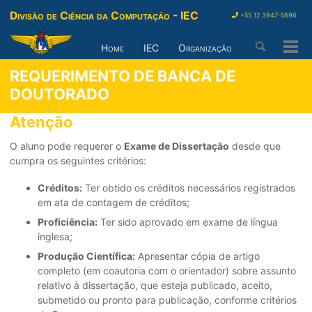
Divisão de Ciência da Computação - IEC
+55 12 3947-5896
Home
IEC
Organização
Togg
Men
REQUERIMENTO DE BANCA DE
DOUTORADO
Atenção
O aluno pode requerer o
Exame de Dissertação
desde que
cumpra os seguintes critérios:
Créditos:
Ter obtido os créditos necessários registrados
em ata de contagem de créditos;
Proficiência:
Ter sido aprovado em exame de língua
inglesa;
Produção Científica:
Apresentar cópia de artigo
completo (em coautoria com o orientador) sobre assunto
relativo à dissertação, que esteja publicado, aceito,
submetido ou pronto para publicação, conforme critérios