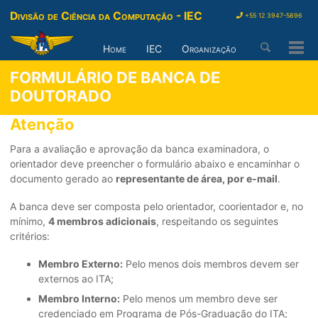
Divisão de Ciência da Computação - IEC
+55 12 3947-5896
Home
IEC
Organização
Togg
Men
FORMULÁRIO DE BANCA DE
DOUTORADO
Atenção
Para a avaliação e aprovação da banca examinadora, o
orientador deve preencher o formulário abaixo e encaminhar o
documento gerado ao
representante de área, por e-mail
.
A banca deve ser composta pelo orientador, coorientador e, no
mínimo,
4 membros adicionais
, respeitando os seguintes
critérios:
Membro Externo:
Pelo menos dois membros devem ser
externos ao ITA;
Membro Interno:
Pelo menos um membro deve ser
credenciado em Programa de Pós-Graduação do ITA;